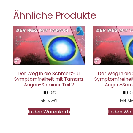
Ähnliche Produkte
Der Weg in die Schmerz- u.
Der Weg in die
Symptomfreiheit mit Tamara,
Symptomfreihei
Augen-Seminar Teil 2
Augen-Semin
111,00
€
111,00
Inkl. MwSt.
Inkl. M
In den Warenkorb
In den Wa