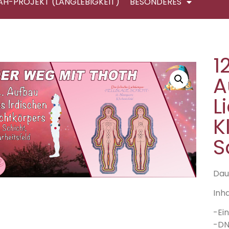
AH-PROJEKT (LANGLEBIGKEIT)
BESONDERES
1
A
L
K
S
Daue
Inha
-Ei
-DN