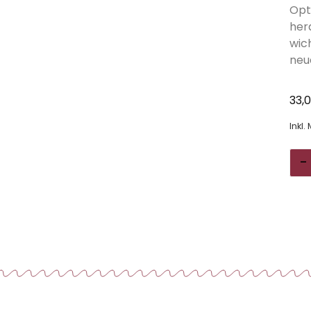
Opt
her
wich
neu
33,
Inkl.
-