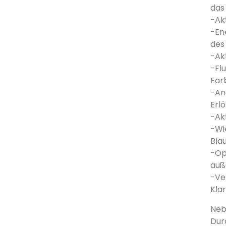
das
-Ak
-En
des
-Ak
-Fl
Far
-An
Erl
-Ak
-Wi
Bla
-Op
auß
-Ve
Klar
Neb
Dur