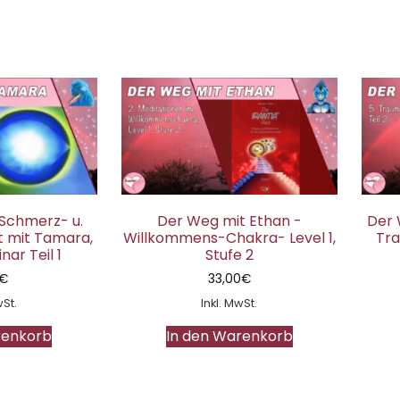
 Schmerz- u.
Der Weg mit Ethan -
Der 
t mit Tamara,
Willkommens-Chakra- Level 1,
Tra
ar Teil 1
Stufe 2
€
33,00
€
wSt.
Inkl. MwSt.
renkorb
In den Warenkorb