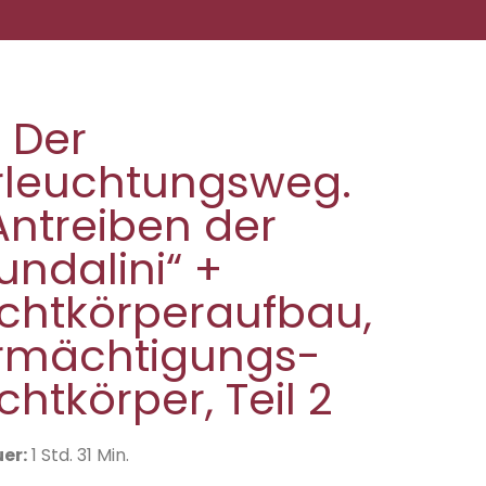
. Der
rleuchtungsweg.
Antreiben der
undalini“ +
ichtkörperaufbau,
rmächtigungs-
ichtkörper, Teil 2
er:
1 Std. 31 Min.