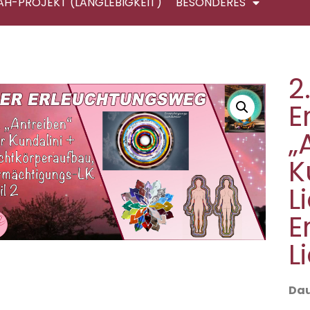
AH-PROJEKT (LANGLEBIGKEIT)
BESONDERES
2
E
„
K
L
E
L
Dau