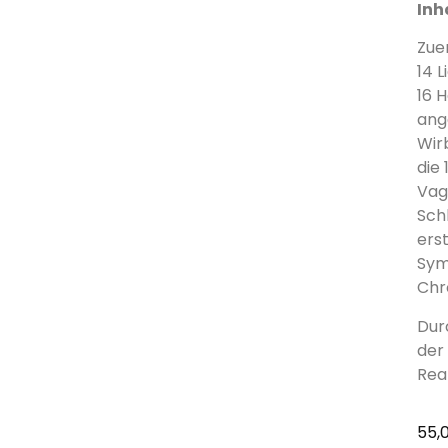
Inh
Zuer
14 
16 
ang
Wir
die
Vag
Schl
ers
Sym
Chr
Durc
der
Rea
55,