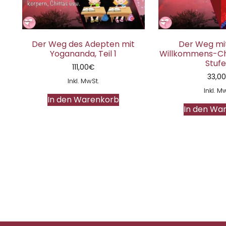
Der Weg des Adepten mit
Der Weg mit
Yogananda, Teil 1
Willkommens-Cha
Stufe
111,00
€
33,0
Inkl. MwSt.
Inkl. M
In den Warenkorb
In den Wa