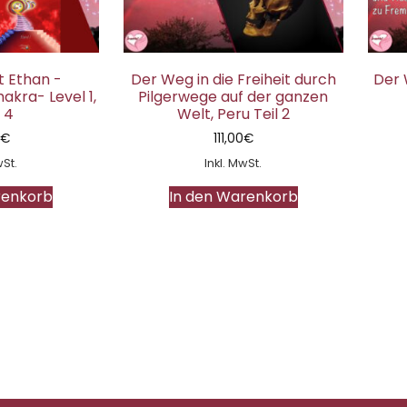
 Ethan -
Der Weg in die Freiheit durch
Der 
kra- Level 1,
Pilgerwege auf der ganzen
 4
Welt, Peru Teil 2
0
€
111,00
€
wSt.
Inkl. MwSt.
renkorb
In den Warenkorb