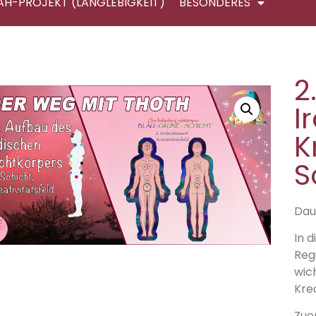
AH-PROJEKT (LANGLEBIGKEIT)
BESONDERES
2
I
K
S
Daue
In 
Reg
wic
Krea
Zue