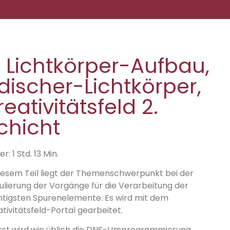
. Lichtkörper-Aufbau,
rdischer-Lichtkörper,
reativitätsfeld 2.
chicht
r: 1 Std. 13 Min.
diesem Teil liegt der Themenschwerpunkt bei der
ulierung der Vorgänge für die Verarbeitung der
htigsten Spurenelemente. Es wird mit dem
tivitätsfeld-Portal gearbeitet.
rst wird wie üblich die DNS-Umprogrammierung