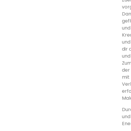
vor
Dan
gef
und
Kre
und
dir
und
Zum
der
mit
Ver
erf
Mala
Dur
und
Ene