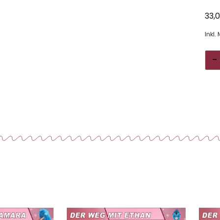
33,
Inkl.
-