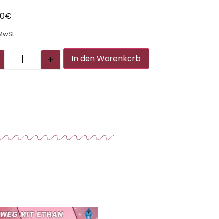
00
€
 MwSt.
Alternative:
+
In den Warenkorb