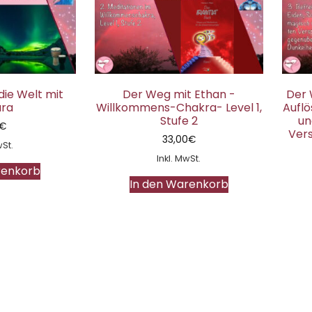
ie Welt mit
Der Weg mit Ethan -
Der 
ra
Willkommens-Chakra- Level 1,
Auflö
Stufe 2
un
€
Ver
33,00
€
wSt.
Inkl. MwSt.
renkorb
In den Warenkorb