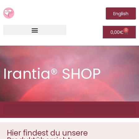
English
0
0,00
€
Irantia®Fernheilungsvideos (Module)
Irantia® SHOP
Hier findest du unsere