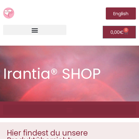
English
0
0,00
€
Irantia®Fernheilungsvideos (Module)
Irantia® SHOP
Hier findest du unsere