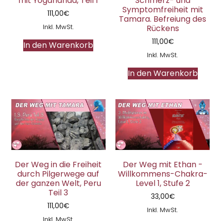
mit Yogananda, Teil 1
Schmerz- und
Symptomfreiheit mit
111,00
€
Tamara. Befreiung des
Inkl. MwSt.
Rückens
111,00
€
In den Warenkorb
Inkl. MwSt.
In den Warenkorb
Der Weg in die Freiheit
Der Weg mit Ethan -
durch Pilgerwege auf
Willkommens-Chakra-
der ganzen Welt, Peru
Level 1, Stufe 2
Teil 3
33,00
€
111,00
€
Inkl. MwSt.
Inkl. MwSt.