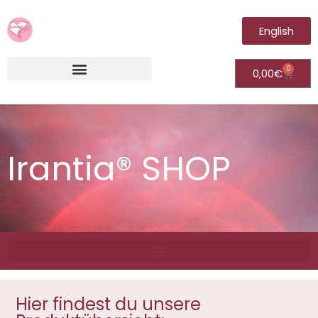
English
0
0,00
€
Irantia®Fernheilungsvideos (Module)
Irantia® SHOP
Hier findest du unsere