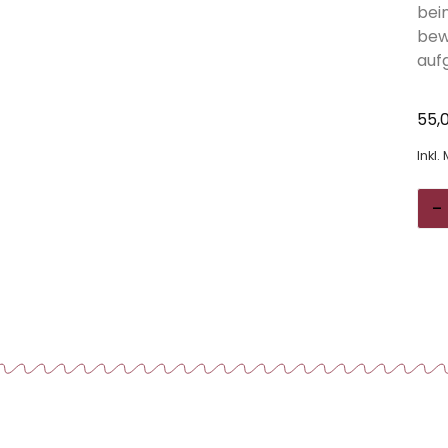
bei
bew
auf
55,
Inkl.
-