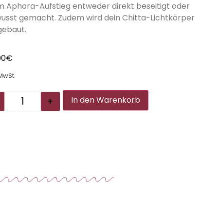
m Aphora-Aufstieg entweder direkt beseitigt oder
usst gemacht. Zudem wird dein Chitta-Lichtkörper
gebaut.
00
€
 MwSt.
Alternative:
+
In den Warenkorb