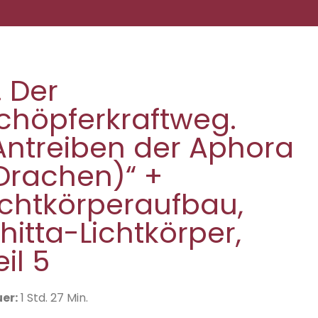
. Der
chöpferkraftweg.
Antreiben der Aphora
Drachen)“ +
ichtkörperaufbau,
hitta-Lichtkörper,
eil 5
er:
1 Std. 27 Min.