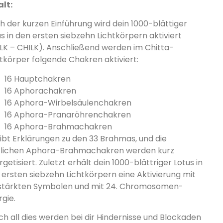
alt:
h der kurzen Einführung wird dein 1000-blättiger
us in den ersten siebzehn Lichtkörpern aktiviert
LK – CHILK). Anschließend werden im Chitta-
htkörper folgende Chakren aktiviert:
16 Hauptchakren
16 Aphorachakren
16 Aphora-Wirbelsäulenchakren
16 Aphora-Pranaröhrenchakren
16 Aphora-Brahmachakren
gibt Erklärungen zu den 33 Brahmas, und die
tlichen Aphora-Brahmachakren werden kurz
getisiert. Zuletzt erhält dein 1000-blättriger Lotus in
 ersten siebzehn Lichtkörpern eine Aktivierung mit
stärkten Symbolen und mit 24. Chromosomen-
rgie.
ch all dies werden bei dir Hindernisse und Blockaden