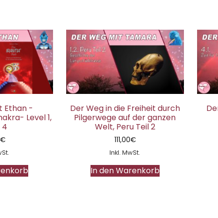
 Ethan -
Der Weg in die Freiheit durch
Der
kra- Level 1,
Pilgerwege auf der ganzen
 4
Welt, Peru Teil 2
0
€
111,00
€
wSt.
Inkl. MwSt.
renkorb
In den Warenkorb