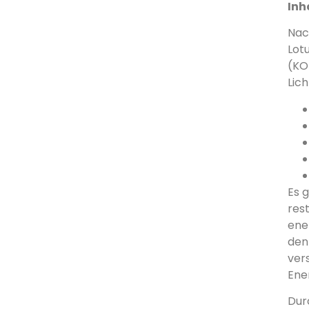
Inh
Nac
Lot
(KO
Lic
Es 
res
ener
den
ver
Ene
Dur