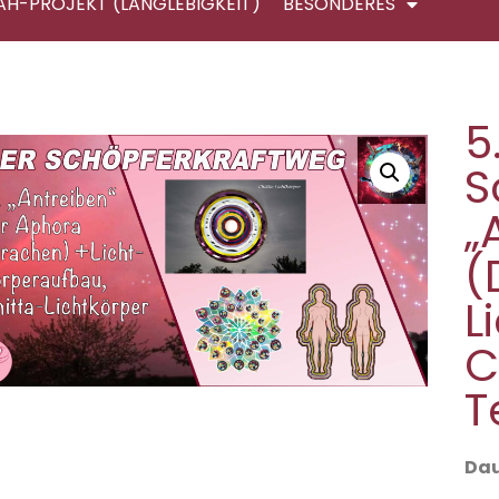
AH-PROJEKT (LANGLEBIGKEIT)
BESONDERES
5
S
„
(
L
C
T
Dau