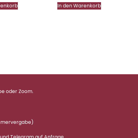
renkorb
In den Warenkorb
pe oder Zoom.
immervergabe)
 und Telegram auf Anfrage