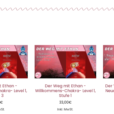
 Ethan -
Der Weg mit Ethan -
Der 
kra- Level 1,
Willkommens-Chakra- Level 1,
Neu
 3
Stufe 1
0
€
33,00
€
wSt.
Inkl. MwSt.