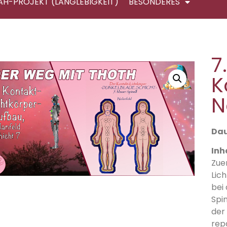
AH-PROJEKT (LANGLEBIGKEIT)
BESONDERES
7
K
N
Dau
Inh
Zue
Lic
bei
Spi
der 
rep