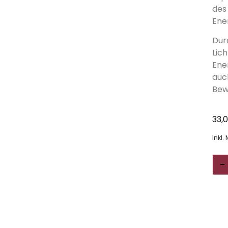
des
Ene
Durc
Lic
Ene
auc
Bew
33,
Inkl.
-