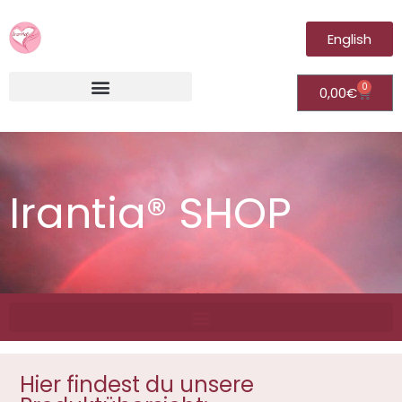
English
0
0,00
€
Irantia®Fernheilungsvideos (Module)
Irantia® SHOP
Hier findest du unsere