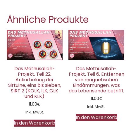
Ähnliche Produkte
Das Methusallah-
Das Methusallah-
Projekt, Teil 22,
Projekt, Teil 6, Entfernen
Ankurbelung der
von magnetischen
Sirtuine, eins bis sieben,
Eindämmungen, was
SIRT 2 (KOLK, ILK, GLK
das Lebensende betrifft
und KLK)
11,00
€
11,00
€
Inkl. MwSt.
Inkl. MwSt.
In den Warenkorb
In den Warenkorb