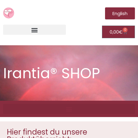
English
0
0,00
€
Irantia®Fernheilungsvideos (Module)
Irantia® SHOP
Hier findest du unsere