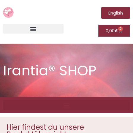
English
0
0,00
€
Irantia®Fernheilungsvideos (Module)
Irantia® SHOP
Hier findest du unsere