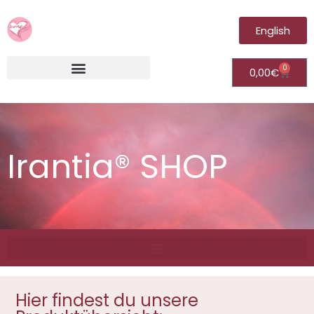
English
0
0,00
€
Irantia®Fernheilungsvideos (Module)
Irantia® SHOP
Hier findest du unsere