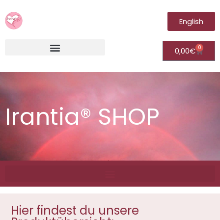
English
0
0,00
€
Irantia®Fernheilungsvideos (Module)
Irantia® SHOP
Hier findest du unsere