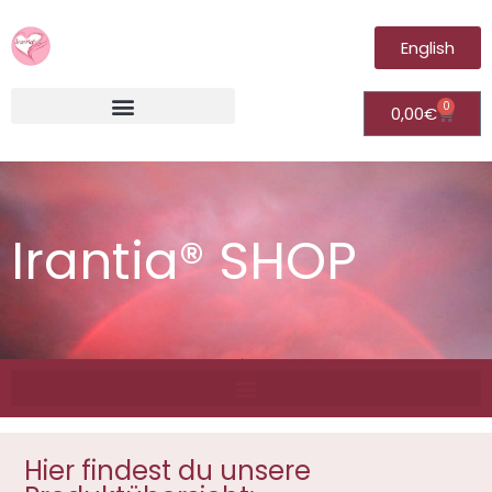
English
0
0,00
€
Irantia®Fernheilungsvideos (Module)
Irantia® SHOP
Hier findest du unsere