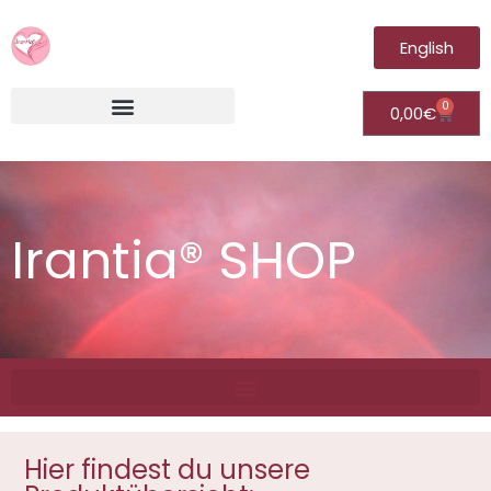
English
0
0,00
€
Irantia®Fernheilungsvideos (Module)
Irantia® SHOP
Hier findest du unsere