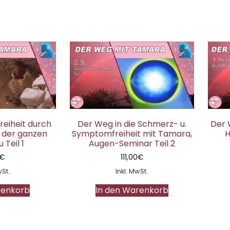
reiheit durch
Der Weg in die Schmerz- u.
Der 
 der ganzen
Symptomfreiheit mit Tamara,
H
 Teil 1
Augen-Seminar Teil 2
€
111,00
€
wSt.
Inkl. MwSt.
renkorb
In den Warenkorb