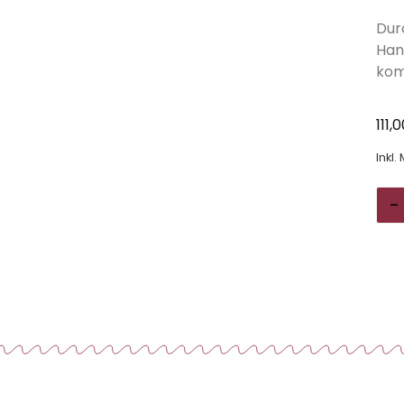
Durc
Han
kom
111,
Inkl.
-