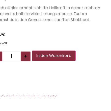
h all dies erhöht sich die Heilkraft in deiner rechten
d und erhält sie viele Heilungsimpulse. Zudem
mst du in den Genuss eines sanften Shaktipat.
00
€
 MwSt.
Alternative:
+
In den Warenkorb