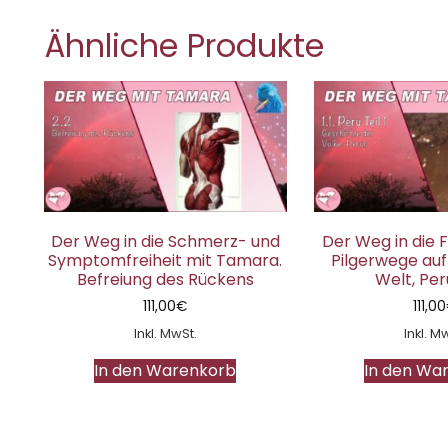
Ähnliche Produkte
Der Weg in die Schmerz- und
Der Weg in die F
Symptomfreiheit mit Tamara.
Pilgerwege auf
Befreiung des Rückens
Welt, Peru
111,00
€
111,00
Inkl. MwSt.
Inkl. M
In den Warenkorb
In den Wa