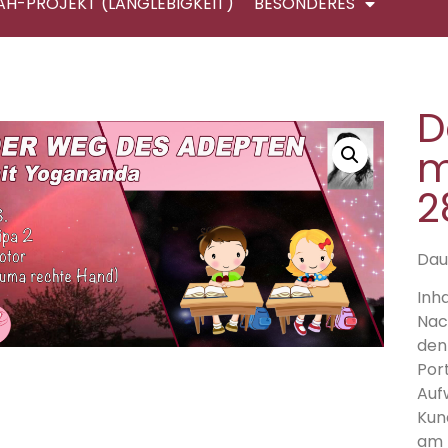
AH-PROJEKT (LANGLEBIGKEIT)
BESONDERES
D
m
2
Daue
Inha
Nac
den
Por
Auf
Kun
am 