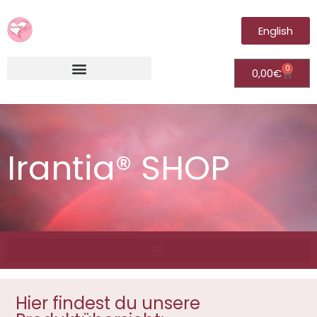
English
0
0,00
€
Irantia®Fernheilungsvideos (Module)
Irantia® SHOP
Hier findest du unsere