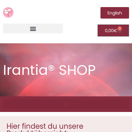
English
0
0,00
€
Irantia®Fernheilungsvideos (Module)
Irantia® SHOP
Hier findest du unsere