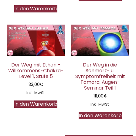
In den Warenkorb
Der Weg mit Ethan -
Der Weg in die
Willkommens-Chakra-
Schmerz- u.
Level 1, Stufe 5
Symptomfreiheit mit
Tamara, Augen-
33,00
€
Seminar Teil 1
Inkl. MwSt.
111,00
€
In den Warenkorb
Inkl. MwSt.
In den Warenkorb