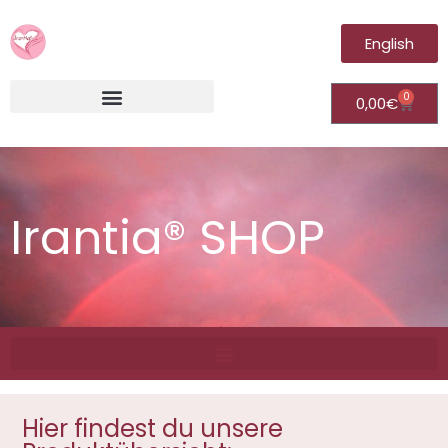
English
0
0,00
€
Irantia®Fernheilungsvideos (Module)
Irantia® SHOP
Hier findest du unsere