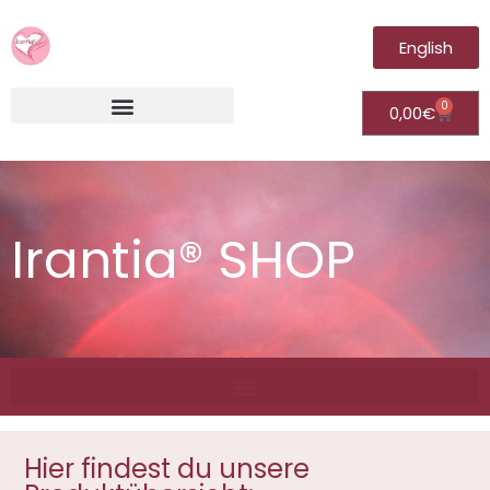
English
0
0,00
€
Irantia®Fernheilungsvideos (Module)
Irantia® SHOP
Hier findest du unsere