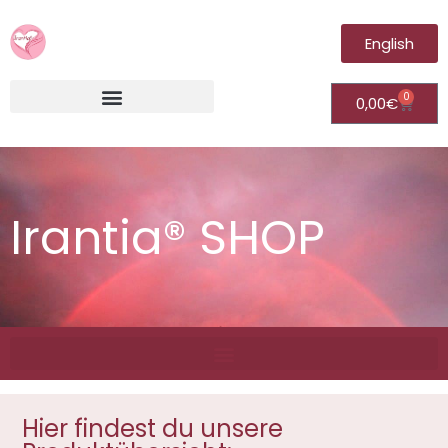
English
0
0,00
€
Irantia®Fernheilungsvideos (Module)
Irantia® SHOP
Hier findest du unsere