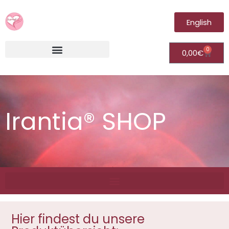
English
0
0,00
€
Irantia®Fernheilungsvideos (Module)
Irantia® SHOP
Hier findest du unsere