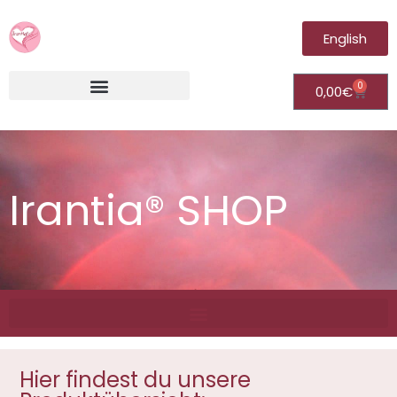
English
0
0,00
€
Irantia®Fernheilungsvideos (Module)
Irantia® SHOP
Hier findest du unsere