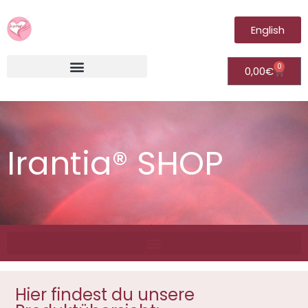
English
0
0,00
€
Irantia®Fernheilungsvideos (Module)
Irantia® SHOP
Hier findest du unsere