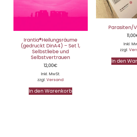
Parasiten/V
11,00
Irantia®Heilungsräume
Inkl. M
(gedruckt DinA4) – Set 1,
zzgl.
Ver
Selbstliebe und
Selbstvertrauen
In den Wa
12,00
€
Inkl. MwSt.
zzgl.
Versand
In den Warenkorb