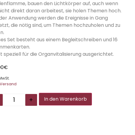
lenflamme, bauen den Lichtkörper auf, auch wenn
nicht direkt daran arbeitest, sie holen Themen hoch.
 der Anwendung werden die Ereignisse in Gang
etzt, die nötig sind, um Themen hochzuholen und zu
n.
ses Set besteht aus einem Begleitschreiben und 16
mmenkarten.
st speziell für die Organvitalisierung ausgerichtet.
00
€
 MwSt.
Versand
Alternative:
+
In den Warenkorb