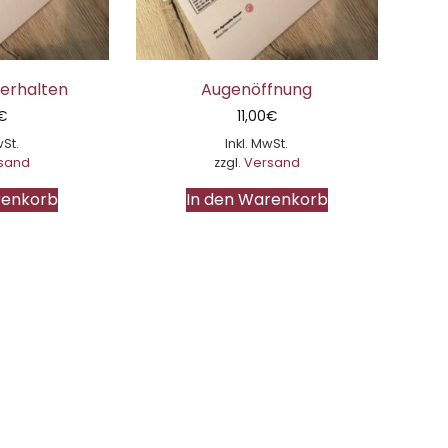
erhalten
Augenöffnung
€
11,00
€
wSt.
Inkl. MwSt.
sand
zzgl.
Versand
renkorb
In den Warenkorb