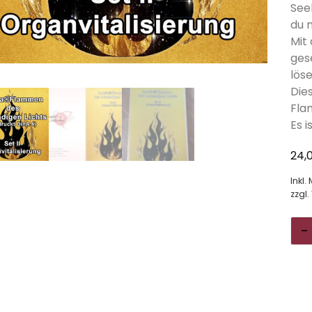
See
du 
Mit
ges
löse
Die
Fla
Es i
24,
Inkl.
zzgl.
-