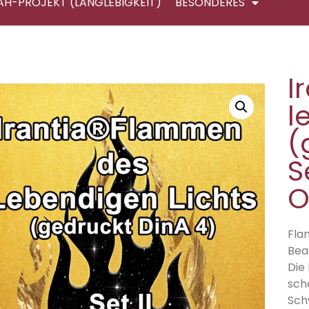
AH-PROJEKT (LANGLEBIGKEIT)
BESONDERES
I
l
(
S
O
Fla
Bea
Die
sch
Sch