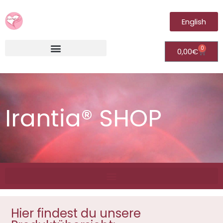
English
0
0,00
€
Irantia®Fernheilungsvideos (Module)
Irantia® SHOP
Hier findest du unsere