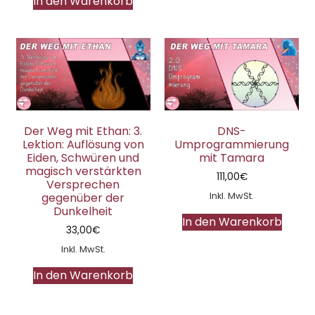
In den Warenkorb
Der Weg mit Ethan: 3.
DNS-
Lektion: Auflösung von
Umprogrammierung
Eiden, Schwüren und
mit Tamara
magisch verstärkten
111,00
€
Versprechen
Inkl. MwSt.
gegenüber der
Dunkelheit
In den Warenkorb
33,00
€
Inkl. MwSt.
In den Warenkorb