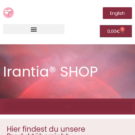
English
0
0,00
€
Irantia®Fernheilungsvideos (Module)
Irantia® SHOP
Hier findest du unsere