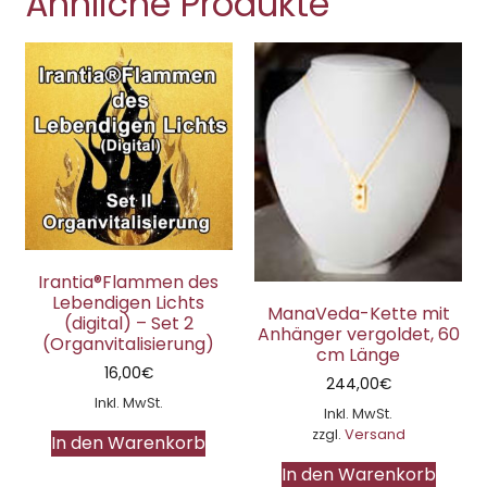
Ähnliche Produkte
Irantia®Flammen des
Lebendigen Lichts
ManaVeda-Kette mit
(digital) – Set 2
Anhänger vergoldet, 60
(Organvitalisierung)
cm Länge
16,00
€
244,00
€
Inkl. MwSt.
Inkl. MwSt.
zzgl.
Versand
In den Warenkorb
In den Warenkorb