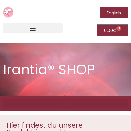
English
0
0,00
€
Irantia®Fernheilungsvideos (Module)
Irantia® SHOP
Hier findest du unsere