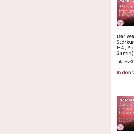
Der We
Stärkun
1-4 , P
34min)
Inkl. MwSt
In den