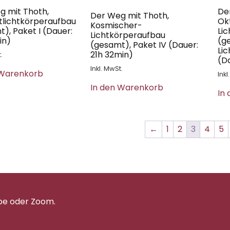
g mit Thoth,
De
Der Weg mit Thoth,
tlichtkörperaufbau
Ok
Kosmischer-
), Paket I (Dauer:
Li
Lichtkörperaufbau
in)
(g
(gesamt), Paket IV (Dauer:
Lic
21h 32min)
.
(Da
Inkl. MwSt.
 Warenkorb
Inkl
In den Warenkorb
In
←
1
2
3
4
5
pe oder Zoom.