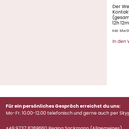
Der We
Kontak
(gesamt
12h 12m
Inkl. MwSt
In den
Für ein persönliches Gespräch erreichst du uns:
Mo-Fr. 10.00-12.00 telefonisch
und gerne auch per Sky
+49 9737 8289660 Regina Sackmann (Allgemeines)