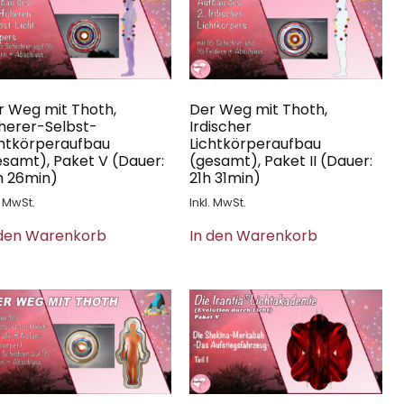
r Weg mit Thoth,
Der Weg mit Thoth,
herer-Selbst-
Irdischer
chtkörperaufbau
Lichtkörperaufbau
esamt), Paket V (Dauer:
(gesamt), Paket II (Dauer:
h 26min)
21h 31min)
. MwSt.
Inkl. MwSt.
 den Warenkorb
In den Warenkorb