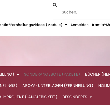
rantia®Fernheilungsvideos (Module)
Anmelden
Irantia®S
ILUNG)
SONDERANGEBOTE (PAKETE)
BÜCHER (HE
NELINGS)
AROYA-UNTERLAGEN (FERNHEILUNG)
NOLIM
AH-PROJEKT (LANGLEBIGKEIT)
BESONDERES