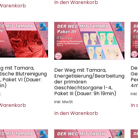
In den Warenkorb
 Warenkorb
g mit Tamara,
De
Der Weg mit Tamara,
ische Blutreinigung
Ge
Energetisierung/Bearbeitung
 , Paket VI (Dauer:
Per
der primären
in)
4m
Geschlechtsorgane 1-4,
Paket III (Dauer: 9h 19min)
.
Inkl
Inkl. MwSt.
 Warenkorb
In
In den Warenkorb