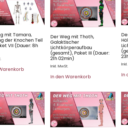
g mit Tamara,
De
Der Weg mit Thoth,
g der Knochen Teil
Hö
Galaktischer
aket VII (Dauer: 8h
Li
Lichtkörperaufbau
(g
(gesamt), Paket III (Dauer:
23
21h 02min)
.
Inkl
Inkl. MwSt.
 Warenkorb
In
In den Warenkorb