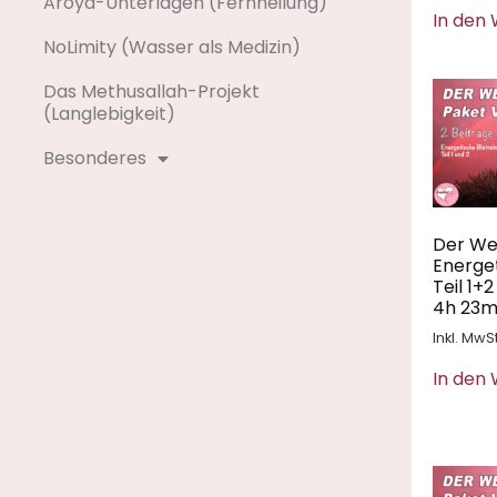
Aroya-Unterlagen (Fernheilung)
In den
NoLimity (Wasser als Medizin)
Das Methusallah-Projekt
(Langlebigkeit)
Besonderes
Der We
Energet
Teil 1+2
4h 23m
Inkl. MwSt
In den