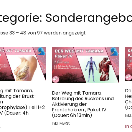
tegorie: Sonderangeb
isse 33 – 48 von 97 werden angezeigt
g mit Tamara,
De
Der Weg mit Tamara,
tung der Brust-
He
Befreiung des Rückens und
en
Cha
Aktivierung der
rophylaxe) Teil 1+2
(D
Frontchakren , Paket IV
 V (Dauer: 4h
(Dauer: 6h 13min)
Inkl
Inkl. MwSt.
In
.