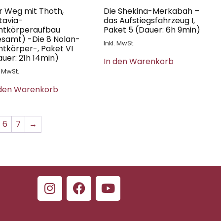
r Weg mit Thoth,
Die Shekina-Merkabah –
tavia-
das Aufstiegsfahrzeug I,
chtkörperaufbau
Paket 5 (Dauer: 6h 9min)
esamt) -Die 8 Nolan-
Inkl. MwSt.
htkörper-, Paket VI
uer: 21h 14min)
In den Warenkorb
. MwSt.
 den Warenkorb
6
7
→