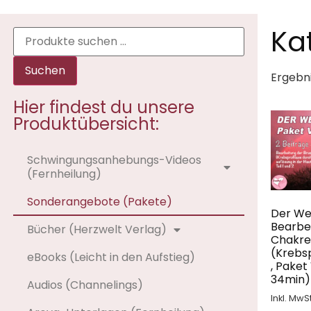
Ka
Suchen
Ergebn
Hier findest du unsere
Produktübersicht:
Schwingungsanhebungs-Videos
(Fernheilung)
Sonderangebote (Pakete)
Der We
Bearbei
Bücher (Herzwelt Verlag)
Chakr
(Krebsp
eBooks (Leicht in den Aufstieg)
, Paket
34min)
Audios (Channelings)
Inkl. MwSt