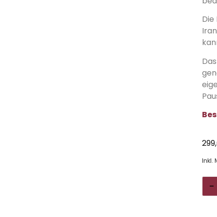
bea
Die 
Ira
kan
Das
gen
eig
Pau
Bes
299
Inkl.
-