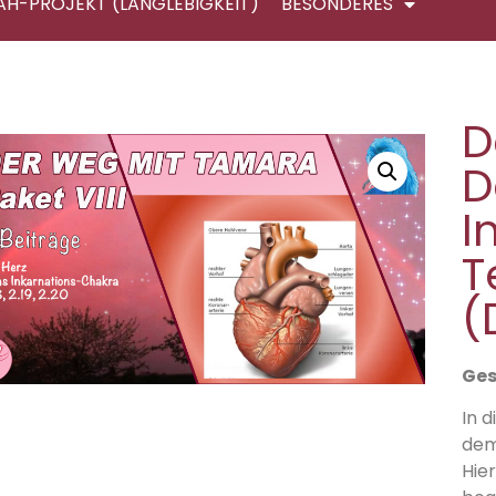
AH-PROJEKT (LANGLEBIGKEIT)
BESONDERES
D
D
I
T
(
Ge
In 
dem
Hie