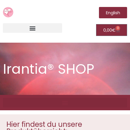
English
0
0,00
€
Irantia®Fernheilungsvideos (Module)
Irantia® SHOP
Hier findest du unsere