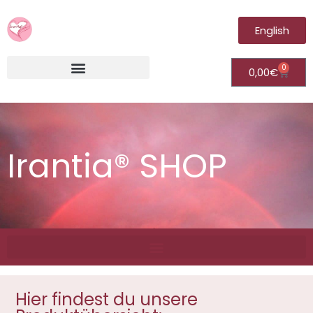
English
0
0,00
€
Irantia®Fernheilungsvideos (Module)
Irantia® SHOP
Hier findest du unsere