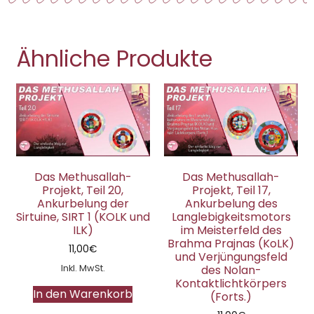
Ähnliche Produkte
Das Methusallah-
Das Methusallah-
Projekt, Teil 20,
Projekt, Teil 17,
Ankurbelung der
Ankurbelung des
Sirtuine, SIRT 1 (KOLK und
Langlebigkeitsmotors
ILK)
im Meisterfeld des
Brahma Prajnas (KoLK)
11,00
€
und Verjüngungsfeld
Inkl. MwSt.
des Nolan-
Kontaktlichtkörpers
In den Warenkorb
(Forts.)