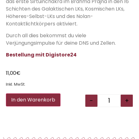
das erste Sirtuinchakra im Brahma Prajna in den 16
Schichten des Galaktischen LKs, Kosmischen LKs,
Höheres-Selbst-LKs und des Nolan-
Kontaktlichtkörpers aktiviert.
Durch all dies bekommst du viele
Verjüngungsimpulse für deine DNS und Zellen.
Bestellung mit Digistore24
11,00
€
Inkl. MwSt.
Alternative:
-
+
In den Warenkorb