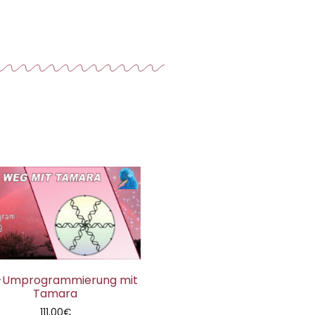
-Umprogrammierung mit
Tamara
111,00
€