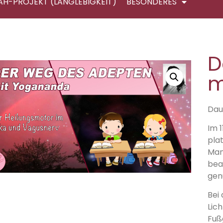
AH-PROJEKT (LANGLEBIGKEIT)
BESONDERES
D
m
Daue
Im 1
pla
Man
bea
gen
Bei 
Lich
Fuß