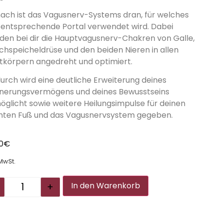
ach ist das Vagusnerv-Systems dran, für welches
 entsprechende Portal verwendet wird. Dabei
den bei dir die Hauptvagusnerv-Chakren von Galle,
chspeicheldrüse und den beiden Nieren in allen
htkörpern angedreht und optimiert.
urch wird eine deutliche Erweiterung deines
nnerungsvermögens und deines Bewusstseins
öglicht sowie weitere Heilungsimpulse für deinen
hten Fuß und das Vagusnervsystem gegeben.
00
€
 MwSt.
Alternative:
+
In den Warenkorb