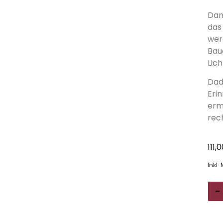
Dan
das
wer
Bau
Lic
Dad
Eri
erm
rec
111,
Inkl.
-