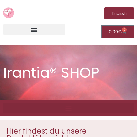
English
0
0,00
€
Irantia®Fernheilungsvideos (Module)
Irantia® SHOP
Hier findest du unsere