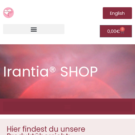
English
0
0,00
€
Irantia®Fernheilungsvideos (Module)
Irantia® SHOP
Hier findest du unsere