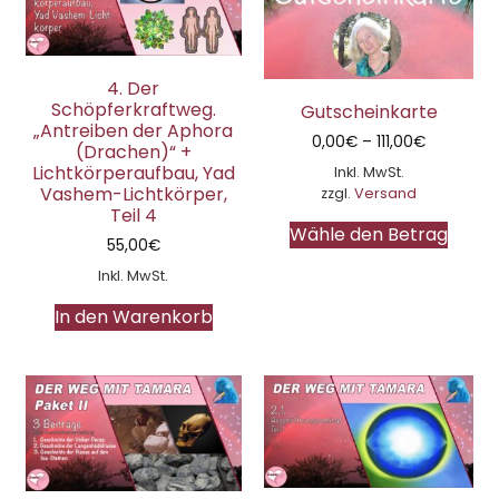
4. Der
Schöpferkraftweg.
Gutscheinkarte
„Antreiben der Aphora
0,00
€
–
111,00
€
(Drachen)“ +
Lichtkörperaufbau, Yad
Inkl. MwSt.
Vashem-Lichtkörper,
zzgl.
Versand
Teil 4
Wähle den Betrag
55,00
€
Inkl. MwSt.
In den Warenkorb