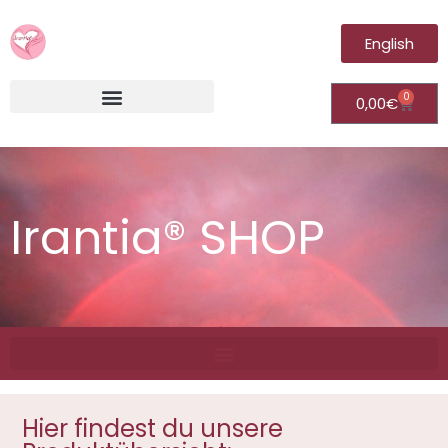
English
0
0,00
€
Irantia®Fernheilungsvideos (Module)
Irantia® SHOP
Hier findest du unsere