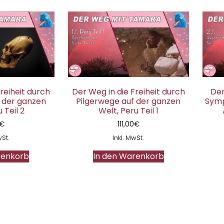
reiheit durch
Der Weg in die Freiheit durch
Der
 der ganzen
Pilgerwege auf der ganzen
Symp
 Teil 2
Welt, Peru Teil 1
€
111,00
€
wSt.
Inkl. MwSt.
renkorb
In den Warenkorb