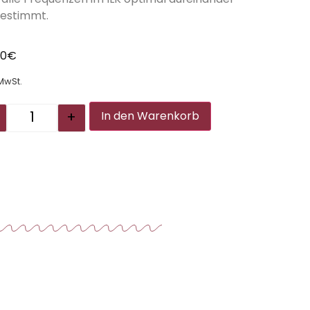
estimmt.
00
€
 MwSt.
Alternative:
+
In den Warenkorb