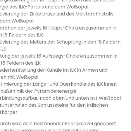
rgie des ILK-Portals und dem Weißopal
tivierung der Zirbeldrüse und des Meisterchristalls
 dem Weißopal
drehen der jeweils 16 Haupt-Chakren zusammen in
n 16 Feldern des ILK
tivierung des Motors der Schöpfung in den 16 Feldern
ILK
utung der jeweils 16 Aufstiegs-Chakren zusammen in
16 Feldern des ILK
ederherstellung der Kanäle im ILK in Armen und
nen mit Weißopal
timierung der Längs- und Querkanäle des ILK innen
 außen mit der Pyramidenenergie
rbindungsaufbau nach oben und unten mit Weißopal
runterholen des Schlusssteins für den Irdischen
htkörper
urch wird dein bestehender Energielevel gesichert
 alle Frequenzen im ILK optimal aufeinander