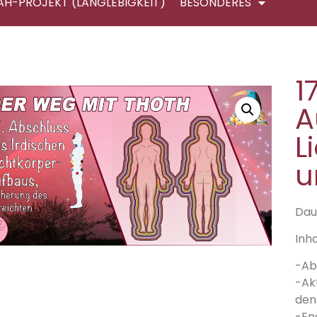
AH-PROJEKT (LANGLEBIGKEIT)
BESONDERES
1
A
L
u
Daue
Inha
-Ab
-Ak
den
-En