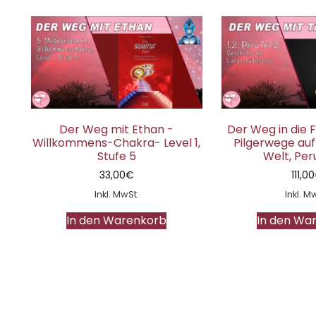
Der Weg mit Ethan -
Der Weg in die F
Willkommens-Chakra- Level 1,
Pilgerwege auf
Stufe 5
Welt, Peru
33,00
€
111,00
Inkl. MwSt.
Inkl. M
In den Warenkorb
In den Wa