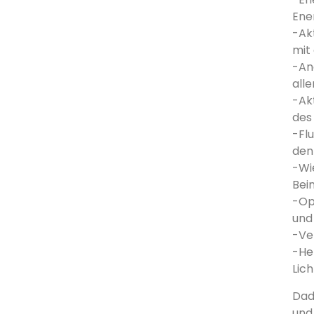
Ene
-Ak
mit
-An
alle
-Ak
des 
-Fl
den 
-Wi
Bei
-Op
und
-Ve
-He
Lic
Dad
und