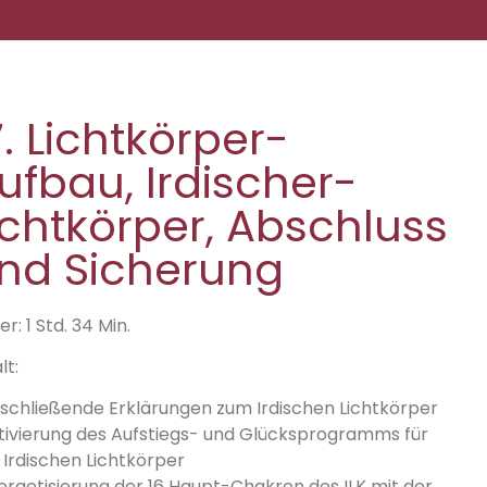
7. Lichtkörper-
ufbau, Irdischer-
ichtkörper, Abschluss
nd Sicherung
r: 1 Std. 34 Min.
lt:
schließende Erklärungen zum Irdischen Lichtkörper
tivierung des Aufstiegs- und Glücksprogramms für
 Irdischen Lichtkörper
ergetisierung der 16 Haupt-Chakren des ILK mit der