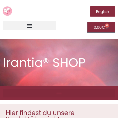
English
0
0,00
€
Irantia®Fernheilungsvideos (Module)
Irantia® SHOP
Hier findest du unsere