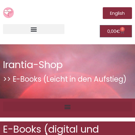
English
0
0,00
€
Irantia®Fernheilungsvideos (Module)
Irantia-Shop
>> E-Books (Leicht in den Aufstieg)
E-Books (digital und